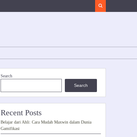
Search
Search
Search
Recent Posts
Belajar dari Ahli: Cara Mudah Maxwin dalam Dunia
Gamifikasi