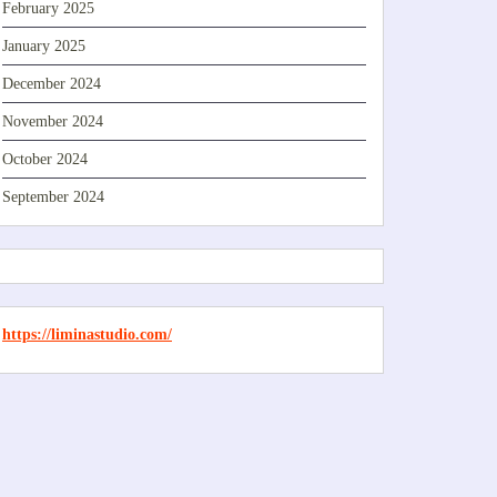
February 2025
January 2025
December 2024
November 2024
October 2024
September 2024
https://liminastudio.com/