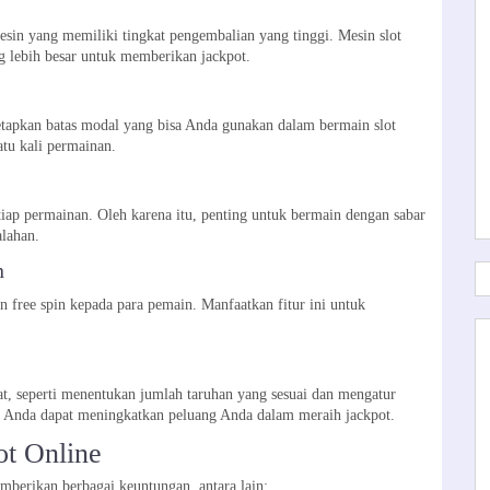
esin yang memiliki tingkat pengembalian yang tinggi. Mesin slot
g lebih besar untuk memberikan jackpot.
etapkan batas modal yang bisa Anda gunakan dalam bermain slot
tu kali permainan.
tiap permainan. Oleh karena itu, penting untuk bermain dengan sabar
alahan.
n
 free spin kepada para pemain. Manfaatkan fitur ini untuk
t, seperti menentukan jumlah taruhan yang sesuai dan mengatur
, Anda dapat meningkatkan peluang Anda dalam meraih jackpot.
ot Online
mberikan berbagai keuntungan, antara lain: