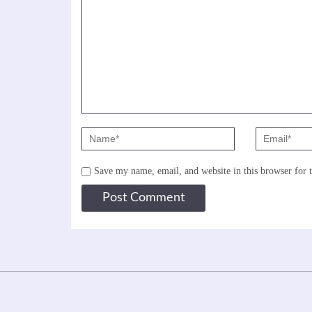
Save my name, email, and website in this browser for 