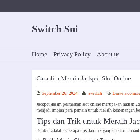
Skip
to
content
Switch Sni
Home
Privacy Policy
About us
Cara Jitu Meraih Jackpot Slot Online
September 26, 2024
swithch
Leave a comme
Jackpot dalam permainan slot online merupakan hadiah ut
menjadi impian para pemain untuk meraih kemenangan bes
Tips dan Trik untuk Meraih Jac
Berikut adalah beberapa tips dan trik yang dapat membant