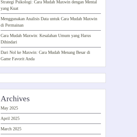
Strategi Psikologi: Cara Mudah Maxwin dengan Mental
yang Kuat
Menggunakan Analisis Data untuk Cara Mudah Maxwin
di Permainan
Cara Mudah Maxwin: Kesalahan Umum yang Harus
Dihindari
Dari Nol ke Maxwin: Cara Mudah Menang Besar di
Game Favorit Anda
Archives
May 2025
April 2025
March 2025