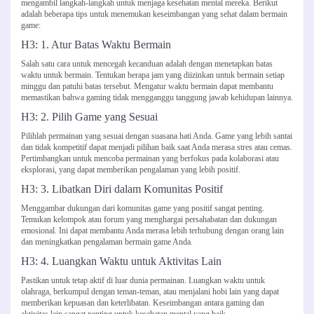
mengambil langkah-langkah untuk menjaga kesehatan mental mereka. Berikut
adalah beberapa tips untuk menemukan keseimbangan yang sehat dalam bermain
game:
H3: 1. Atur Batas Waktu Bermain
Salah satu cara untuk mencegah kecanduan adalah dengan menetapkan batas
waktu untuk bermain. Tentukan berapa jam yang diizinkan untuk bermain setiap
minggu dan patuhi batas tersebut. Mengatur waktu bermain dapat membantu
memastikan bahwa gaming tidak mengganggu tanggung jawab kehidupan lainnya.
H3: 2. Pilih Game yang Sesuai
Pilihlah permainan yang sesuai dengan suasana hati Anda. Game yang lebih santai
dan tidak kompetitif dapat menjadi pilihan baik saat Anda merasa stres atau cemas.
Pertimbangkan untuk mencoba permainan yang berfokus pada kolaborasi atau
eksplorasi, yang dapat memberikan pengalaman yang lebih positif.
H3: 3. Libatkan Diri dalam Komunitas Positif
Menggambar dukungan dari komunitas game yang positif sangat penting.
Temukan kelompok atau forum yang menghargai persahabatan dan dukungan
emosional. Ini dapat membantu Anda merasa lebih terhubung dengan orang lain
dan meningkatkan pengalaman bermain game Anda.
H3: 4. Luangkan Waktu untuk Aktivitas Lain
Pastikan untuk tetap aktif di luar dunia permainan. Luangkan waktu untuk
olahraga, berkumpul dengan teman-teman, atau menjalani hobi lain yang dapat
memberikan kepuasan dan keterlibatan. Keseimbangan antara gaming dan