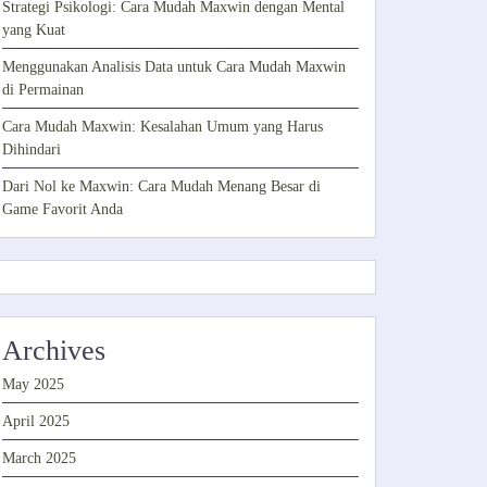
Strategi Psikologi: Cara Mudah Maxwin dengan Mental
yang Kuat
Menggunakan Analisis Data untuk Cara Mudah Maxwin
di Permainan
Cara Mudah Maxwin: Kesalahan Umum yang Harus
Dihindari
Dari Nol ke Maxwin: Cara Mudah Menang Besar di
Game Favorit Anda
Archives
May 2025
April 2025
March 2025