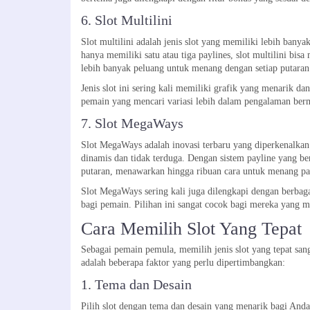
6. Slot Multilini
Slot multilini adalah jenis slot yang memiliki lebih banyak
hanya memiliki satu atau tiga paylines, slot multilini bi
lebih banyak peluang untuk menang dengan setiap putaran
Jenis slot ini sering kali memiliki grafik yang menarik da
pemain yang mencari variasi lebih dalam pengalaman ber
7. Slot MegaWays
Slot MegaWays adalah inovasi terbaru yang diperkenalka
dinamis dan tidak terduga. Dengan sistem payline yang be
putaran, menawarkan hingga ribuan cara untuk menang pad
Slot MegaWays sering kali juga dilengkapi dengan berbag
bagi pemain. Pilihan ini sangat cocok bagi mereka yang 
Cara Memilih Slot Yang Tepat
Sebagai pemain pemula, memilih jenis slot yang tepat sa
adalah beberapa faktor yang perlu dipertimbangkan:
1. Tema dan Desain
Pilih slot dengan tema dan desain yang menarik bagi Anda