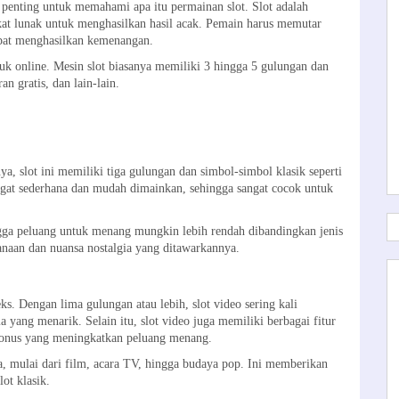
 penting untuk memahami apa itu permainan slot. Slot adalah
t lunak untuk menghasilkan hasil acak. Pemain harus memutar
pat menghasilkan kemenangan.
tuk online. Mesin slot biasanya memiliki 3 hingga 5 gulungan dan
an gratis, dan lain-lain.
anya, slot ini memiliki tiga gulungan dan simbol-simbol klasik seperti
ngat sederhana dan mudah dimainkan, sehingga sangat cocok untuk
ingga peluang untuk menang mungkin lebih rendah dibandingkan jenis
hanaan dan nuansa nostalgia yang ditawarkannya.
ks. Dengan lima gulungan atau lebih, slot video sering kali
yang menarik. Selain itu, slot video juga memiliki berbagai fitur
n bonus yang meningkatkan peluang menang.
, mulai dari film, acara TV, hingga budaya pop. Ini memberikan
ot klasik.