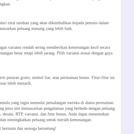
ngkan.
dari total taruhan yang akan dikembalikan kepada pemain dalam
enawarkan peluang menang yang lebih baik.
dengan variansi rendah sering memberikan kemenangan kecil secara
angan besar tetapi lebih jarang. Pilih variansi sesuai dengan gaya
ti putaran gratis, simbol liar, atau permainan bonus. Fitur-fitur ini
nan lebih menarik.
 pemula yang ingin memulai petualangan mereka di dunia permainan
asing jenis slot menawarkan pengalaman yang berbeda dengan peluang
desain, RTP, variansi, dan fitur bonus, Anda dapat menemukan
da dan meningkatkan peluang untuk meraih kemenangan.
at bermain dan semoga beruntung!