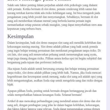
Salah satu faktor penting dalam perjudian adalah efek psikologis yang dialami
oleh pemain. Ketika bermain di slot demo, pemain cenderung lebih santai dan
kurang tertekan karena tidak ada risiko kehilangan uang. Ini bisa mengarah pada
pengalaman yang lebih positif dan menyenangkan. Sebaliknya, bermain di slot
uang asli memberikan tekanan mental yang berbeda karena pemain ingin
memanfaatkan setiap putaran sebaik mungkin, yang dapat menyebabkan stres atau
keputusan yang terburu-buru.
Kesimpulan
Dalam kesimpulan, baik slot demo maupun slot uang asli memiliki kelebihan dan
kekurangan masing-masing. Slot demo adalah pilihan yang baik untuk pemula
yang ingin belajar tentang permainan dan menikmati pengalaman tanpa risiko. Di
sisi lain, slot uang asli menawarkan peluang untuk memenangkan uang nyata,
tetapi juga datang dengan risiko. Pilihan antara kedua opsi ini begitu subjektif dan
bergantung pada tujuan dan preferensi individu.
Jika tujuan Anda adalah untuk bersenang-senang dan belajar tentang permainan
tanpa risiko, slot demo adalah pilihan yang lebih baik. Namun, jika Anda mencari
kegembiraan dan kesempatan untuk menang, maka slot uang asli adalah opsi yang
lebih menguntungkan, asalkan Anda siap untuk mengelola uang dan risiko dengan
bijak.
Apapun pilihan Anda, penting untuk bermain dengan bertanggung jawab dan
selalu memperhatikan batasan keuangan Anda. Selamat bermain!
Artikel di atas mencakup perbandingan yang mendetail antara slot demo dan slot
uang asli, dengan pembagian yang jelas ke dalam bagian kelebihan, kekurangan,
dan faktor-faktor lainnya yang relevan. Anda dapat menggunakan semua elemen