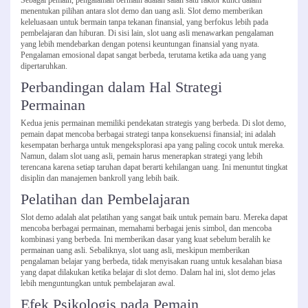
Sebagai pemain, pengalaman bermain adalah salah satu faktor kunci dalam
menentukan pilihan antara slot demo dan uang asli. Slot demo memberikan
keleluasaan untuk bermain tanpa tekanan finansial, yang berfokus lebih pada
pembelajaran dan hiburan. Di sisi lain, slot uang asli menawarkan pengalaman
yang lebih mendebarkan dengan potensi keuntungan finansial yang nyata.
Pengalaman emosional dapat sangat berbeda, terutama ketika ada uang yang
dipertaruhkan.
Perbandingan dalam Hal Strategi
Permainan
Kedua jenis permainan memiliki pendekatan strategis yang berbeda. Di slot demo,
pemain dapat mencoba berbagai strategi tanpa konsekuensi finansial; ini adalah
kesempatan berharga untuk mengeksplorasi apa yang paling cocok untuk mereka.
Namun, dalam slot uang asli, pemain harus menerapkan strategi yang lebih
terencana karena setiap taruhan dapat berarti kehilangan uang. Ini menuntut tingkat
disiplin dan manajemen bankroll yang lebih baik.
Pelatihan dan Pembelajaran
Slot demo adalah alat pelatihan yang sangat baik untuk pemain baru. Mereka dapat
mencoba berbagai permainan, memahami berbagai jenis simbol, dan mencoba
kombinasi yang berbeda. Ini memberikan dasar yang kuat sebelum beralih ke
permainan uang asli. Sebaliknya, slot uang asli, meskipun memberikan
pengalaman belajar yang berbeda, tidak menyisakan ruang untuk kesalahan biasa
yang dapat dilakukan ketika belajar di slot demo. Dalam hal ini, slot demo jelas
lebih menguntungkan untuk pembelajaran awal.
Efek Psikologis pada Pemain