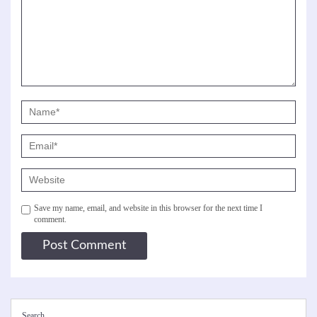
Save my name, email, and website in this browser for the next time I
comment.
Search