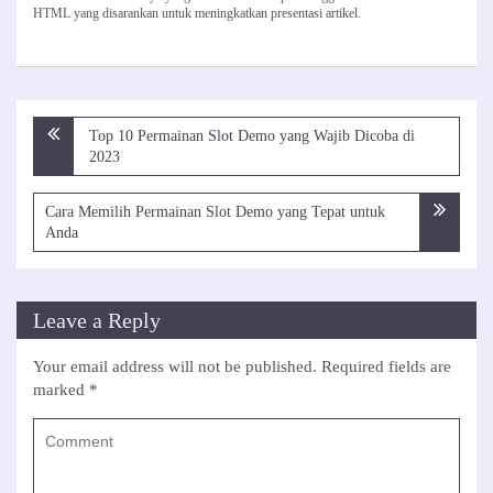
HTML yang disarankan untuk meningkatkan presentasi artikel.
Post
Top 10 Permainan Slot Demo yang Wajib Dicoba di
navigation
2023
Cara Memilih Permainan Slot Demo yang Tepat untuk
Anda
Leave a Reply
Your email address will not be published.
Required fields are
marked
*