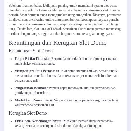
Sebelum kita membahas lebih jauh, penting untuk memahami apa itu slot demo
dan slot uang asli. Slot demo adalah versi percobaan dari permainan slot di mana
pemain dapat bermain tanpa menggunakan uang sungguhan. Biasanya, permainan
ini disediakan oleh kasino online untuk memberikan kesempatan kepada pemain
untuk mencoba permainan dan mempelajari cara kerjanya tanpa risiko kehilangan
uang. Di sisi lain, slot uang asli adalah permainan slot di mana pemain memasang
taruhan dengan uang sungguhan, dan berpotensi memenangkan uang nyata.
Keuntungan dan Kerugian Slot Demo
Keuntungan Slot Demo
Tanpa Risiko Finansial:
Pemain dapat berlatih dan menikmati permainan
tanpa risiko kehilangan uang.
Mempelajari Fitur Permainan:
Slot demo memungkinkan pemain untuk
memahami aturan, fitur bonus, dan mekanisme permainan sebelum bermain
dengan uang asli.
Pengalaman Bermain:
Pemain dapat merasakan suasana permainan dan
grafik tanpa terburu-buru.
Mudahkan Pemain Baru:
Sangat cocok untuk pemula yang baru pertama
kali mencoba permainan slot.
Kerugian Slot Demo
Tidak Ada Kemenangan Nyata:
Meskipun pemain dapat bersenang-
senang, semua kemenangan di slot demo tidak dapat diuangkan.