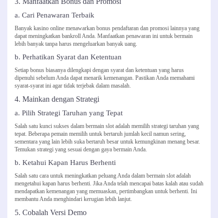
3. Manfaatkan Bonus dan Promosi
a. Cari Penawaran Terbaik
Banyak kasino online menawarkan bonus pendaftaran dan promosi lainnya yang
dapat meningkatkan bankroll Anda. Manfaatkan penawaran ini untuk bermain
lebih banyak tanpa harus mengeluarkan banyak uang.
b. Perhatikan Syarat dan Ketentuan
Setiap bonus biasanya dilengkapi dengan syarat dan ketentuan yang harus
dipenuhi sebelum Anda dapat menarik kemenangan. Pastikan Anda memahami
syarat-syarat ini agar tidak terjebak dalam masalah.
4. Mainkan dengan Strategi
a. Pilih Strategi Taruhan yang Tepat
Salah satu kunci sukses dalam bermain slot adalah memilih strategi taruhan yang
tepat. Beberapa pemain memilih untuk bertaruh jumlah kecil namun sering,
sementara yang lain lebih suka bertaruh besar untuk kemungkinan menang besar.
Temukan strategi yang sesuai dengan gaya bermain Anda.
b. Ketahui Kapan Harus Berhenti
Salah satu cara untuk meningkatkan peluang Anda dalam bermain slot adalah
mengetahui kapan harus berhenti. Jika Anda telah mencapai batas kalah atau sudah
mendapatkan kemenangan yang memuaskan, pertimbangkan untuk berhenti. Ini
membantu Anda menghindari kerugian lebih lanjut.
5. Cobalah Versi Demo