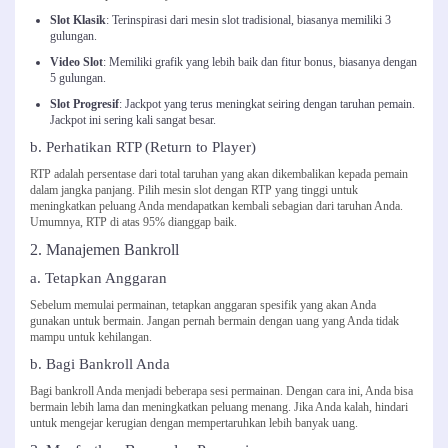
Slot Klasik
: Terinspirasi dari mesin slot tradisional, biasanya memiliki 3
gulungan.
Video Slot
: Memiliki grafik yang lebih baik dan fitur bonus, biasanya dengan
5 gulungan.
Slot Progresif
: Jackpot yang terus meningkat seiring dengan taruhan pemain.
Jackpot ini sering kali sangat besar.
b. Perhatikan RTP (Return to Player)
RTP adalah persentase dari total taruhan yang akan dikembalikan kepada pemain
dalam jangka panjang. Pilih mesin slot dengan RTP yang tinggi untuk
meningkatkan peluang Anda mendapatkan kembali sebagian dari taruhan Anda.
Umumnya, RTP di atas 95% dianggap baik.
2. Manajemen Bankroll
a. Tetapkan Anggaran
Sebelum memulai permainan, tetapkan anggaran spesifik yang akan Anda
gunakan untuk bermain. Jangan pernah bermain dengan uang yang Anda tidak
mampu untuk kehilangan.
b. Bagi Bankroll Anda
Bagi bankroll Anda menjadi beberapa sesi permainan. Dengan cara ini, Anda bisa
bermain lebih lama dan meningkatkan peluang menang. Jika Anda kalah, hindari
untuk mengejar kerugian dengan mempertaruhkan lebih banyak uang.