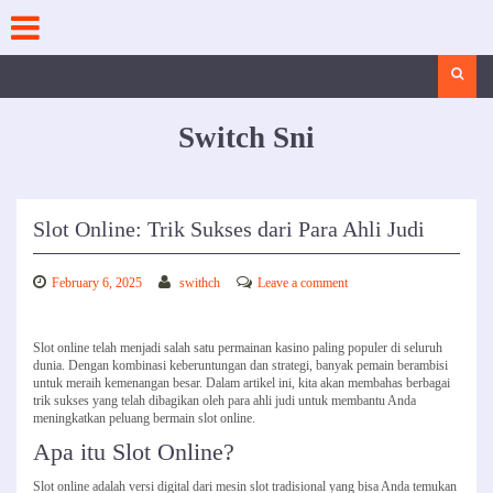
Skip
to
content
Search
Switch Sni
Slot Online: Trik Sukses dari Para Ahli Judi
February 6, 2025
swithch
Leave a comment
Slot online telah menjadi salah satu permainan kasino paling populer di seluruh
dunia. Dengan kombinasi keberuntungan dan strategi, banyak pemain berambisi
untuk meraih kemenangan besar. Dalam artikel ini, kita akan membahas berbagai
trik sukses yang telah dibagikan oleh para ahli judi untuk membantu Anda
meningkatkan peluang bermain slot online.
Apa itu Slot Online?
Slot online adalah versi digital dari mesin slot tradisional yang bisa Anda temukan