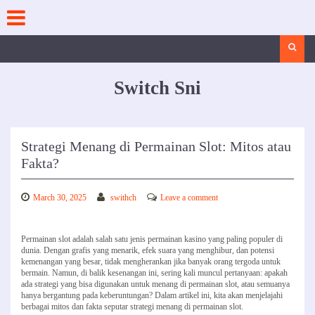
Skip
to
content
Search
Switch Sni
Strategi Menang di Permainan Slot: Mitos atau
Fakta?
March 30, 2025
swithch
Leave a comment
Permainan slot adalah salah satu jenis permainan kasino yang paling populer di
dunia. Dengan grafis yang menarik, efek suara yang menghibur, dan potensi
kemenangan yang besar, tidak mengherankan jika banyak orang tergoda untuk
bermain. Namun, di balik kesenangan ini, sering kali muncul pertanyaan: apakah
ada strategi yang bisa digunakan untuk menang di permainan slot, atau semuanya
hanya bergantung pada keberuntungan? Dalam artikel ini, kita akan menjelajahi
berbagai mitos dan fakta seputar strategi menang di permainan slot.