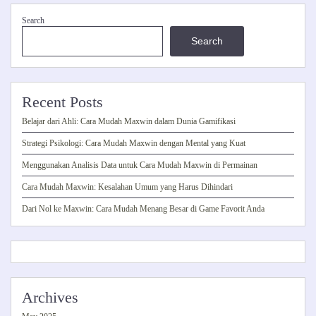
Search
Search
Recent Posts
Belajar dari Ahli: Cara Mudah Maxwin dalam Dunia Gamifikasi
Strategi Psikologi: Cara Mudah Maxwin dengan Mental yang Kuat
Menggunakan Analisis Data untuk Cara Mudah Maxwin di Permainan
Cara Mudah Maxwin: Kesalahan Umum yang Harus Dihindari
Dari Nol ke Maxwin: Cara Mudah Menang Besar di Game Favorit Anda
Archives