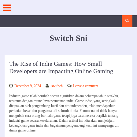
Skip
to
content
Search
Switch Sni
The Rise of Indie Games: How Small
Developers are Impacting Online Gaming
December 9, 2024
swithch
Leave a comment
Industri game telah berubah secara signifikan dalam beberapa tahun terakhir,
terutama dengan munculnya permainan indie. Game indie, yang seringkali
diciptakan oleh pengembang kecil dan tim independen, telah mendapatkan
perhatian besar dan pengakuan di seluruh dunia. Fenomena ini tidak hanya
mengubah cara orang bermain game tetapi juga cara mereka berpikir tentang
industri game secara keseluruhan. Dalam artikel ini, kita akan menjelajahi
kebangkitan game indie dan bagaimana pengembang kecil ini mempengaruhi
dunia game online.