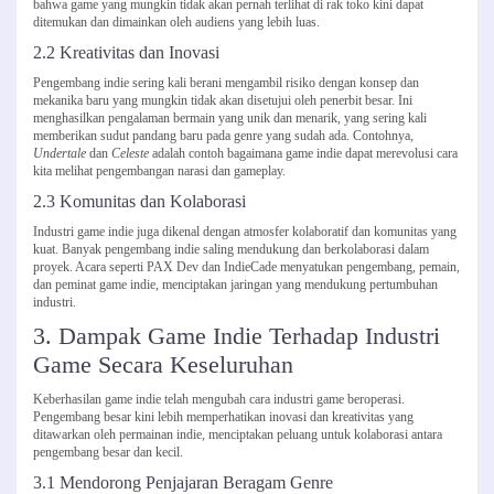
bahwa game yang mungkin tidak akan pernah terlihat di rak toko kini dapat
ditemukan dan dimainkan oleh audiens yang lebih luas.
2.2 Kreativitas dan Inovasi
Pengembang indie sering kali berani mengambil risiko dengan konsep dan
mekanika baru yang mungkin tidak akan disetujui oleh penerbit besar. Ini
menghasilkan pengalaman bermain yang unik dan menarik, yang sering kali
memberikan sudut pandang baru pada genre yang sudah ada. Contohnya,
Undertale
dan
Celeste
adalah contoh bagaimana game indie dapat merevolusi cara
kita melihat pengembangan narasi dan gameplay.
2.3 Komunitas dan Kolaborasi
Industri game indie juga dikenal dengan atmosfer kolaboratif dan komunitas yang
kuat. Banyak pengembang indie saling mendukung dan berkolaborasi dalam
proyek. Acara seperti PAX Dev dan IndieCade menyatukan pengembang, pemain,
dan peminat game indie, menciptakan jaringan yang mendukung pertumbuhan
industri.
3. Dampak Game Indie Terhadap Industri
Game Secara Keseluruhan
Keberhasilan game indie telah mengubah cara industri game beroperasi.
Pengembang besar kini lebih memperhatikan inovasi dan kreativitas yang
ditawarkan oleh permainan indie, menciptakan peluang untuk kolaborasi antara
pengembang besar dan kecil.
3.1 Mendorong Penjajaran Beragam Genre