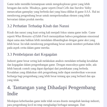
Game indie memiliki kemampuan untuk mengeksplorasi genre yang lebih
beragam dan niche. Misalnya, game seperti
Dead Cells
dan
Stardew Valley
menawarkan gameplay yang berbeda dari yang biasa dilihat di game AAA. Hal ini
mendorong pengembang besar untuk memperkenalkan elemen yang lebih
bervariasi dalam produk mereka.
3.2 Perhatian Terhadap Kisah dan Narasi
Kisah dan narasi yang kuat sering kali menjadi fokus utama game indie. Game
seperti
What Remains of Edith Finch
menunjukkan bahwa pengalaman emosional
dapat sama atau bahkan lebih mendalam dibandingkan dengan game aksi yang
lebih besar. Ini telah mendorong pengembang besar untuk memberi perhatian lebih
pada aspek cerita dalam game mereka.
3.3 Pembelajaran dari Kegagalan
Industri game besar sering kali melakukan analisis mendalam terhadap kesalahan
dan kegagalan dalam pengembangan game. Dengan munculnya game indie, ada
lebih banyak contoh yang dapat dipelajari dari pendekatan yang berbeda.
Kesalahan yang dilakukan oleh pengembang indie dapat memberikan wawasan
berharga bagi pengembang yang lebih besar tentang apa yang berhasil dan apa
yang tidak.
4. Tantangan yang Dihadapi Pengembang
Indie
Meskipun keberhasilan game indie telah secara drastis mengubah lanskap industri,
para pengembang kecil ini tetap menghadapi berbagai tantangan. Dari