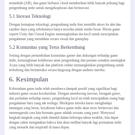
tertambah (AR), dan game berbasis cloud memberikan lebih banyak peluang bagi
pengembang indie untuk mengeksplorasi dan berinovasi.
5.1 Inovasi Teknologi
Dengan kemajuan teknologi, pengembang indie kini memiliki akses ke alat dan
sumber daya yang sebelumnya hanya tersedia untuk studio besar. Mesin game
seperti Unity dan Unreal Engine memungkinkan tim kecil untuk menciptakan
pengalaman yang mendalam secara visual dan gameplay.
5.2 Komunitas yang Terus Berkembang
Seiring dengan pertumbuhan komunitas gamer dan dukungan terhadap game
indie, kemungkinan kolaborasi antar pengembang dan pemain semakin meningkat.
Acara yang lebih banyak dan platform online memungkinkan pengembang untuk
terhubung dan berinteraksi secara langsung dengan audiens mereka.
6. Kesimpulan
Keberadaan game indie telah membawa dampak positif yang signifikan bagi
industri game secara keseluruhan. Dengan mendorong inovasi, beragam genre,
dan perhatian terhadap narasi, pengembang kecil ini telah menciptakan ruang bagi
pengalaman baru yang tak terduga. Meskipun mereka harus menghadapi
tantangan yang besar, keyakinan bahwa game indie akan terus berinovasi dan
memengaruhi cara kita bermain game adalah sesuatu yang pasti. Menyusul
langkah-langkah yang telah diambil dalam beberapa tahun terakhir, kita dapat
dengan yakin mengatakan bahwa kita akan melihat banyak lagi permainan indie
yang menarik dan inspiratif di masa depan.