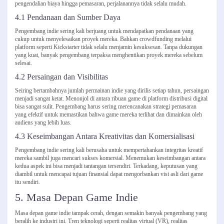
pengendalian biaya hingga pemasaran, perjalanannya tidak selalu mudah.
4.1 Pendanaan dan Sumber Daya
Pengembang indie sering kali berjuang untuk mendapatkan pendanaan yang
cukup untuk menyelesaikan proyek mereka. Bahkan crowdfunding melalui
platform seperti Kickstarter tidak selalu menjamin kesuksesan. Tanpa dukungan
yang kuat, banyak pengembang terpaksa menghentikan proyek mereka sebelum
selesai.
4.2 Persaingan dan Visibilitas
Seiring bertambahnya jumlah permainan indie yang dirilis setiap tahun, persaingan
menjadi sangat ketat. Menonjol di antara ribuan game di platform distribusi digital
bisa sangat sulit. Pengembang harus sering merencanakan strategi pemasaran
yang efektif untuk memastikan bahwa game mereka terlihat dan dimainkan oleh
audiens yang lebih luas.
4.3 Keseimbangan Antara Kreativitas dan Komersialisasi
Pengembang indie sering kali berusaha untuk mempertahankan integritas kreatif
mereka sambil juga mencari sukses komersial. Menemukan keseimbangan antara
kedua aspek ini bisa menjadi tantangan tersendiri. Terkadang, keputusan yang
diambil untuk mencapai tujuan finansial dapat mengorbankan visi asli dari game
itu sendiri.
5. Masa Depan Game Indie
Masa depan game indie tampak cerah, dengan semakin banyak pengembang yang
beralih ke industri ini. Tren teknologi seperti realitas virtual (VR), realitas