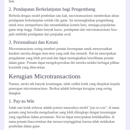
luas.
2. Pendapatan Berkelanjutan bagi Pengembang
Berbeda dengan model pembelian satu kali, microtransactions memberikan aliran
pendapatan berkelanjutan setelah rilis game. Ini memungkinkan pengembang
untuk terus memperbarui dan menambahkan konten baru, menjaga popularitas
game tetap tinggi. Dalam banyak kasus, pendapatan dari microtransactions bisa
jauh melebihi pendapatan dari penjualan awal.
3. Personalisasi dan Kreasi
Microtransactions sering memberi pemain kesempatan untuk menyesuaikan
karakter mereka dengan item-item yang unik dan menarik. Hal ini menciptakan
pengalaman yang lebih personal dan dapat meningkatkan keterlibatan pemain
dalam game. Pemain dapat mengekspresikan diri mereka melalui berbagai pilihan
kosmetik yang ditawarkan.
Kerugian Microtransactions
Namun, meski ada banyak keuntungan, tidak sedikit kritik yang ditujukan kepada
penerapan microtransactions. Berikut adalah beberapa kerugian yang sering
diangkat:
1. Pay-to-Win
Salah satu kritik terbesar adalah potensi munculnya model “pay-to-win”, di mana
pemain yang bersedia mengeluarkan uang lebih dilengkapi dengan keuntungan
yang signifikan dalam permainan. Hal ini dapat menciptakan ketidakadilan, di
mana pemain biasa tertekan dan merasa terpinggirkan karena tidak melakukan
pembelian dalam game.