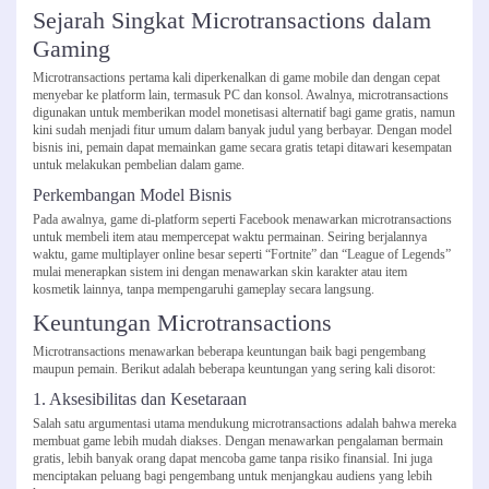
Sejarah Singkat Microtransactions dalam
Gaming
Microtransactions pertama kali diperkenalkan di game mobile dan dengan cepat
menyebar ke platform lain, termasuk PC dan konsol. Awalnya, microtransactions
digunakan untuk memberikan model monetisasi alternatif bagi game gratis, namun
kini sudah menjadi fitur umum dalam banyak judul yang berbayar. Dengan model
bisnis ini, pemain dapat memainkan game secara gratis tetapi ditawari kesempatan
untuk melakukan pembelian dalam game.
Perkembangan Model Bisnis
Pada awalnya, game di-platform seperti Facebook menawarkan microtransactions
untuk membeli item atau mempercepat waktu permainan. Seiring berjalannya
waktu, game multiplayer online besar seperti “Fortnite” dan “League of Legends”
mulai menerapkan sistem ini dengan menawarkan skin karakter atau item
kosmetik lainnya, tanpa mempengaruhi gameplay secara langsung.
Keuntungan Microtransactions
Microtransactions menawarkan beberapa keuntungan baik bagi pengembang
maupun pemain. Berikut adalah beberapa keuntungan yang sering kali disorot:
1. Aksesibilitas dan Kesetaraan
Salah satu argumentasi utama mendukung microtransactions adalah bahwa mereka
membuat game lebih mudah diakses. Dengan menawarkan pengalaman bermain
gratis, lebih banyak orang dapat mencoba game tanpa risiko finansial. Ini juga
menciptakan peluang bagi pengembang untuk menjangkau audiens yang lebih