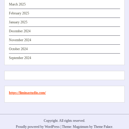
March 2025
February 2025
January 2025
December 2024
November 2024
October 2024
September 2024
https://liminastudio.com/
Copyright. All rights reserved.
Proudly powered by WordPress
|
Theme: Magzimum by
Theme Palace
.