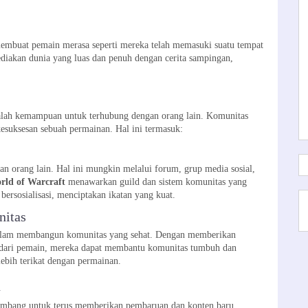
membuat pemain merasa seperti mereka telah memasuki suatu tempat
iakan dunia yang luas dan penuh dengan cerita sampingan,
dalah kemampuan untuk terhubung dengan orang lain. Komunitas
kesuksesan sebuah permainan. Hal ini termasuk:
n orang lain. Hal ini mungkin melalui forum, grup media sosial,
rld of Warcraft
menawarkan guild dan sistem komunitas yang
ersosialisasi, menciptakan ikatan yang kuat.
nitas
alam membangun komunitas yang sehat. Dengan memberikan
dari pemain, mereka dapat membantu komunitas tumbuh dan
ebih terikat dengan permainan.
u
embang untuk terus memberikan pembaruan dan konten baru.