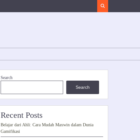
Search
Search
Search
Recent Posts
Belajar dari Ahli: Cara Mudah Maxwin dalam Dunia
Gamifikasi