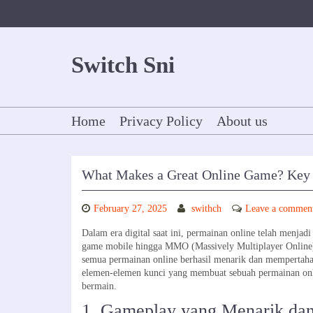
Skip
to
content
Switch Sni
Home
Privacy Policy
About us
What Makes a Great Online Game? Key 
February 27, 2025
swithch
Leave a commen
Dalam era digital saat ini, permainan online telah menjadi
game mobile hingga MMO (Massively Multiplayer Online),
semua permainan online berhasil menarik dan mempertahank
elemen-elemen kunci yang membuat sebuah permainan onl
bermain.
1. Gameplay yang Menarik da