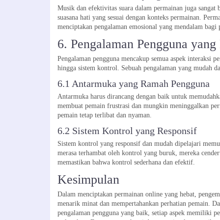
Musik dan efektivitas suara dalam permainan juga sanga
suasana hati yang sesuai dengan konteks permainan. Perm
menciptakan pengalaman emosional yang mendalam bagi 
6. Pengalaman Pengguna yang
Pengalaman pengguna mencakup semua aspek interaksi pem
hingga sistem kontrol. Sebuah pengalaman yang mudah dan
6.1 Antarmuka yang Ramah Pengguna
Antarmuka harus dirancang dengan baik untuk memudahka
membuat pemain frustrasi dan mungkin meninggalkan perm
pemain tetap terlibat dan nyaman.
6.2 Sistem Kontrol yang Responsif
Sistem kontrol yang responsif dan mudah dipelajari mem
merasa terhambat oleh kontrol yang buruk, mereka cende
memastikan bahwa kontrol sederhana dan efektif.
Kesimpulan
Dalam menciptakan permainan online yang hebat, pengem
menarik minat dan mempertahankan perhatian pemain. Da
pengalaman pengguna yang baik, setiap aspek memiliki 