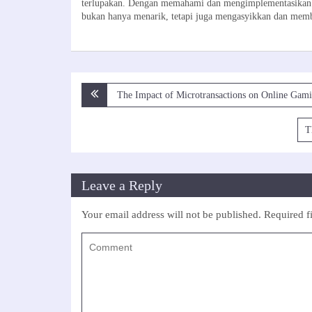
terlupakan. Dengan memahami dan mengimplementasikan 
bukan hanya menarik, tetapi juga mengasyikkan dan memb
Post
The Impact of Microtransactions on Online Gami
navigation
T
Leave a Reply
Your email address will not be published.
Required f