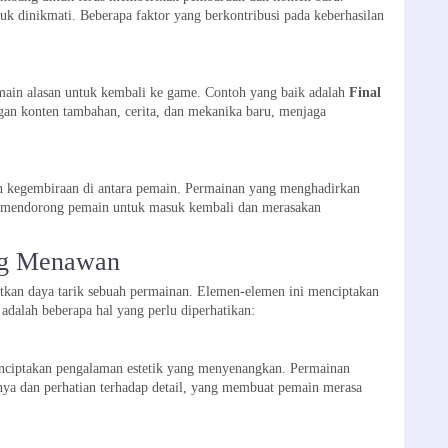
uk dinikmati. Beberapa faktor yang berkontribusi pada keberhasilan
emain alasan untuk kembali ke game. Contoh yang baik adalah
Final
engan konten tambahan, cerita, dan mekanika baru, menjaga
n kegembiraan di antara pemain. Permainan yang menghadirkan
t mendorong pemain untuk masuk kembali dan merasakan
ang Menawan
tkan daya tarik sebuah permainan. Elemen-elemen ini menciptakan
adalah beberapa hal yang perlu diperhatikan:
enciptakan pengalaman estetik yang menyenangkan. Permainan
nya dan perhatian terhadap detail, yang membuat pemain merasa